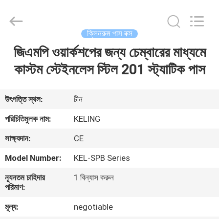
KeLing
Purification
Technology
Company.
All
ক্লিনরুম পাস বক্স
Rights
Reserved.
জিএমপি ওয়ার্কশপের জন্য চেম্বারের মাধ্যমে
বাড়ি
কাস্টম স্টেইনলেস স্টিল 201 স্ট্যাটিক পাস
পণ্য
উৎপত্তি স্থল:
চীন
আমাদের
পরিচিতিমুলক নাম:
KELING
সম্বন্ধে
সাক্ষ্যদান:
CE
Model Number:
KEL-SPB Series
কারখানা
ন্যূনতম চাহিদার
1 বিন্যাস করুন
পরিদর্শন
পরিমাণ:
মূল্য:
negotiable
গুণমান