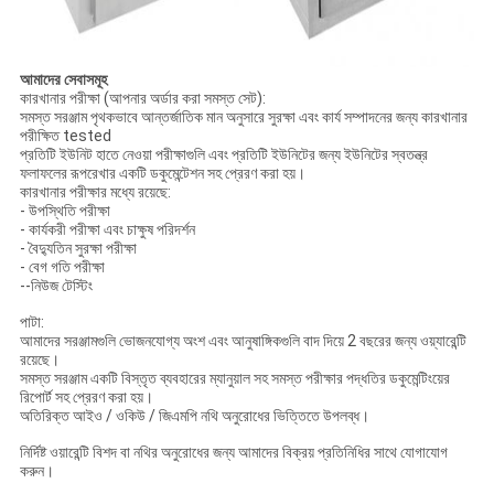
আমাদের সেবাসমূহ
কারখানার পরীক্ষা (আপনার অর্ডার করা সমস্ত সেট):
সমস্ত সরঞ্জাম পৃথকভাবে আন্তর্জাতিক মান অনুসারে সুরক্ষা এবং কার্য সম্পাদনের জন্য কারখানার
পরীক্ষিত tested
প্রতিটি ইউনিট হাতে নেওয়া পরীক্ষাগুলি এবং প্রতিটি ইউনিটের জন্য ইউনিটের স্বতন্ত্র
ফলাফলের রূপরেখার একটি ডকুমেন্টেশন সহ প্রেরণ করা হয়।
কারখানার পরীক্ষার মধ্যে রয়েছে:
- উপস্থিতি পরীক্ষা
- কার্যকরী পরীক্ষা এবং চাক্ষুষ পরিদর্শন
- বৈদ্যুতিন সুরক্ষা পরীক্ষা
- বেগ গতি পরীক্ষা
--নিউজ টেস্টিং
পাটা:
আমাদের সরঞ্জামগুলি ভোজনযোগ্য অংশ এবং আনুষাঙ্গিকগুলি বাদ দিয়ে 2 বছরের জন্য ওয়্যারেন্টি
রয়েছে।
সমস্ত সরঞ্জাম একটি বিস্তৃত ব্যবহারের ম্যানুয়াল সহ সমস্ত পরীক্ষার পদ্ধতির ডকুমেন্টিংয়ের
রিপোর্ট সহ প্রেরণ করা হয়।
অতিরিক্ত আইও / ওকিউ / জিএমপি নথি অনুরোধের ভিত্তিতে উপলব্ধ।
নির্দিষ্ট ওয়ারেন্টি বিশদ বা নথির অনুরোধের জন্য আমাদের বিক্রয় প্রতিনিধির সাথে যোগাযোগ
করুন।