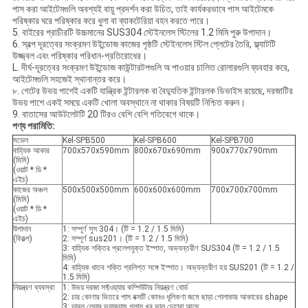
পাস করা আইটেমগুলি অবশ্যই বায়ু প্রদর্শন করা উচিত, তাই কার্যকরভাবে পাস আইটেমকে
পরিষ্কার ঘরে পরিষ্কার করে ধুলা বা ব্যাকটেরিয়া বহন করতে পারে।
5. বাইরের প্রাচীরটি উচ্চমানের SUS304 স্টেইনলেস স্টিলের 1.2 মিমি পুরু উপাদান।
6. স্বল্প দূরত্বের সংক্রমণ উইন্ডোজ কাজের পৃষ্ঠটি স্টেইনলেস স্টিল প্লেটের তৈরি, ফ্ল্যাটটি
উজ্জ্বল এবং পরিষ্কার পরিধান-প্রতিরোধের।
L. দীর্ঘ-দূরত্বের সংক্রমণ উইন্ডোজ কাউন্টারটপগুলি অ পাওয়ার চালিত রোলারগুলি ব্যবহার করে,
আইটেমগুলি সহজেই স্থানান্তর করে।
৮. গেটের উভয় পাশেই একটি যান্ত্রিক ইন্টারলক বা বৈদ্যুতিক ইন্টারলক ডিভাইস রয়েছে, দরজাটির
উভয় পাশে একই সময়ে একটি খোলা অবস্থানে না থাকার বিষয়টি নিশ্চিত করুন।
9. বাতাসের আউটলেটটি 20 টিরও বেশি বেশি গতিবেগে থাকে।
পণ্য পরামিতি:
মডেল
Kel-SPB500
Kel-SPB600
Kel-SPB700
বাহ্যিক আকার
700x570x590mm
800x670x690mm
900x770x790mm
(মিমি)
(ওয়াট * ডি *
এইচ)
কাজের অঞ্চল
500x500x500mm
600x600x600mm
700x700x700mm
(মিমি)
(ওয়াট * ডি *
এইচ)
উপাদান
1: সম্পূর্ণ সুস 304। (টি = 1.2 / 1.5 মিমি)
(বিকল্প)
2: সম্পূর্ণ sus201। (টি = 1.2 / 1.5 মিমি)
3: বাহ্যিক শক্তির প্রলেপযুক্ত ইস্পাত, অভ্যন্তরীণ SUS304 (টি = 1.2 / 1.5
মিমি)
4: বাহ্যিক ধাতব শক্তি প্রলিপ্ত সঙ্গে ইস্পাত। অভ্যন্তরীণ হয় SUS201 (টি = 1.2 /
1.5 মিমি)
নিয়ন্ত্রণ ব্যবস্থা
1: উভয় দরজা সফ্টওয়্যার কম্পিউটার নিয়ন্ত্রণ বোর্ড
2: চার কোণার ভিতরে পাস বক্সটি কোনও ধূলিকণা জমে ছাড়া গোলাকার আকারের shape
3: ডাবল লেয়ার ভ্যাকুয়াম গ্লাস খুব ভাল চেহারা আছে