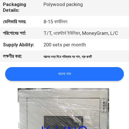
Packaging
Polywood packing
নিয়ন্ত্রণ
Details:
ডেলিভারি সময়:
8-15 কার্যদিবস
আমাদের
পরিশোধের শর্ত:
T/T, ওয়েস্টার্ন ইউনিয়ন, MoneyGram, L/C
সাথে
যোগাযোগ
Supply Ability:
200 sets per month
লক্ষণীয় করা:
,
বাক্সের মধ্য দিয়ে পরিষ্কার ঘর পাস
থ্রু বক্সটি
খবর
ভালো দাম
মামলা
সাইট
ম্যাপ