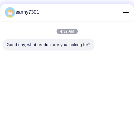
পোলিশ ক্লিনরুম পাস বক্স কাস্টমাইজড এবং দক্ষ দূষণ নিয়ন্ত্রণ
sanny7301
ইউভি লাইট স্টেইনলেস স্টিল 304 ক্যাবিনেট সহ স্ট্যাটিক ল্যাবরেটরি ক্লিন রুম পাস বক্স
4:32 AM
পণ্য স্থানান্তরের জন্য এসএস রোলার লাইন সহ কাস্টমাইজড স্টেইনলেস স্টীল স্ট্যাটিক পাস
বক্স
Good day, what product are you looking for?
সব
এয়ার শাওয়ার টানেল
ক্লিনরুম এয়ার শাওয়ার
স্টেইনলেস স্টিল এয়ার 
ক্লিনরুম পাস বক্স
শাওয়ার
এয়ার শাওয়ার পাস বক্স
বুথ বিতরণ
সফটওয়াল ক্লিন রুম
ফ্যান ফিল্টার ইউনিট