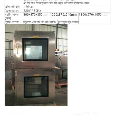
4: দীর্ঘ সময় জীবন ব্যবহার করে সফ্টওয়্যার কম্পিউটার ইন্টারলকিং দরজা
অতিবেগুনি রশ্মি
1 পিসিএস
বিদ্যুৎ সরবরাহ
220V / 50Hz
প্যাকিং আকার
800x870x850mm
1000x870x940mm
1100x970x1050mm
(মিমি)
প্যাকিং উপাদান
স্ট্যান্ডার্ড এক্সপোর্ট পলি কাঠ প্যাকিং (ফুমেগ্যান্ট ফ্রি উপাদান)