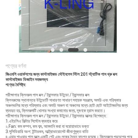
গোপনীয়তা
নীতি
পণ্যের বর্ণনা
জিএমপি ওয়ার্কশপের জন্য কাস্টমাইজড স্টেইনলেস স্টিল 201 স্ট্যাটিক পাস থ্রু বক্স
কাস্টমাইজড ডিজাইন সহজলভ্য
পণ্যের বৈশিষ্ট্য:
পরীক্ষাগার ক্লিনরুম পাস বক্স / ট্রান্সফার উইন্ডো / ট্রান্সফার বক্স
ক্লিনরুমের স্থানান্তর উইন্ডোটি সাধারণত সাধারণ সহায়ক সরঞ্জাম, অশুচি এবং পরিষ্কার
অঞ্চলগুলির মধ্যে পরিষ্কার এবং অশুচি অঞ্চল বা অঞ্চলের মধ্যে ছোট ছোট আইটেমগুলির জন্য
ব্যবহৃত হয়, ক্লিনরুমটি খোলার সংখ্যা কমানোর জন্য, দূষণকে হ্রাস করতে।
পরীক্ষাগার ক্লিনরুম পাস বক্স / ট্রান্সফার উইন্ডো / ট্রান্সফার বক্সের বিশেষত্ব:
1.এইচপিএ ফিল্টার সিস্টেম ব্যবহার করে
২.Fan: কম কম্পন, কম শব্দ, আমদানি করা বা ঘরোয়াভাবে ভক্ত
3.সুসিডিয়ারি অংশ: ইন্টারকম, আল্ট্রাভায়োলেট জীবাণুমুক্ত বাতি
৪.এয়ার শাওয়ার পাস বক্সে একটি গেট এবং লকের দ্বৈত ফাংশন রয়েছে। ক্লিনরুমে প্রবেশের পরে