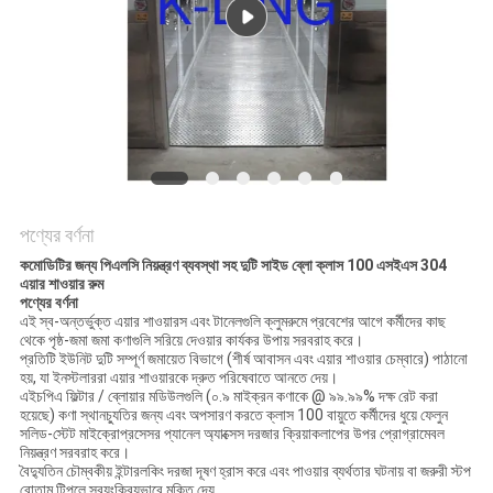
গোপনীয়তা
নীতি
পণ্যের বর্ণনা
কমোডিটির জন্য পিএলসি নিয়ন্ত্রণ ব্যবস্থা সহ দুটি সাইড ব্লো ক্লাস 100 এসইএস 304
এয়ার শাওয়ার রুম
পণ্যের বর্ণনা
এই স্ব-অন্তর্ভুক্ত এয়ার শাওয়ারস এবং টানেলগুলি ক্লুমরুমে প্রবেশের আগে কর্মীদের কাছ
থেকে পৃষ্ঠ-জমা জমা কণাগুলি সরিয়ে দেওয়ার কার্যকর উপায় সরবরাহ করে।
প্রতিটি ইউনিট দুটি সম্পূর্ণ জমায়েত বিভাগে (শীর্ষ আবাসন এবং এয়ার শাওয়ার চেম্বারে) পাঠানো
হয়, যা ইনস্টলাররা এয়ার শাওয়ারকে দ্রুত পরিষেবাতে আনতে দেয়।
এইচপিএ ফিল্টার / ব্লোয়ার মডিউলগুলি (০.৯ মাইক্রন কণাকে @ ৯৯.৯৯% দক্ষ রেট করা
হয়েছে) কণা স্থানচ্যুতির জন্য এবং অপসারণ করতে ক্লাস 100 বায়ুতে কর্মীদের ধুয়ে ফেলুন
সলিড-স্টেট মাইক্রোপ্রসেসর প্যানেল অ্যাক্সেস দরজার ক্রিয়াকলাপের উপর প্রোগ্রামেবল
নিয়ন্ত্রণ সরবরাহ করে।
বৈদ্যুতিন চৌম্বকীয় ইন্টারলকিং দরজা দূষণ হ্রাস করে এবং পাওয়ার ব্যর্থতার ঘটনায় বা জরুরী স্টপ
বোতাম টিপলে স্বয়ংক্রিয়ভাবে মুক্তি দেয়