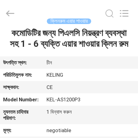
KeLing
Purification
Technology
Company.
All
ক্লিনরুম এয়ার শাওয়ার
Rights
Reserved.
কমোডিটির জন্য পিএলসি নিয়ন্ত্রণ ব্যবস্থা
বাড়ি
সহ 1 - 6 ব্যক্তি এয়ার শাওয়ার ক্লিন রুম
পণ্য
উৎপত্তি স্থল:
চীন
আমাদের
পরিচিতিমুলক নাম:
KELING
সম্বন্ধে
সাক্ষ্যদান:
CE
Model Number:
KEL-AS1200P3
কারখানা
ন্যূনতম চাহিদার
1 বিন্যাস করুন
পরিদর্শন
পরিমাণ:
মূল্য:
negotiable
গুণমান