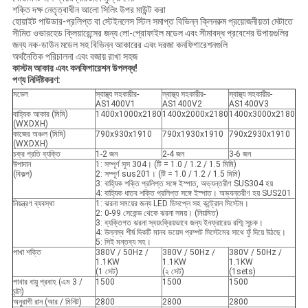
শক্তি দক্ষ নেতৃত্বাধীন আলো সিলিং উপর মাউন্ট করা
হোয়াইট পাউডার-প্রলিপ্ত বা স্টেইনলেস স্টিল সমাপ্ত বিভিন্ন ক্লিনরুম প্রয়োজনীয়তা মেটাতে
সীমিত ওভারহেড ক্লিয়ারেন্সের জন্য লো-প্রোফাইল মডেল এবং সীমাবদ্ধ প্রবেশের উপায়গুলির
জন্য নক-ডাউন মডেল সহ বিভিন্ন আকারের এবং দরজা কনফিগারেশনগুলি
অর্থনৈতিক পরিচালনা এবং বজায় রাখা সহজ
কাস্টম আকার এবং কনফিগারেশন উপলব্ধ!
পণ্য নির্দিষ্টকরণ:
মডেল
স্বাস্থ্য সহকারীর-
স্বাস্থ্য সহকারীর-
স্বাস্থ্য সহকারীর-
AS1400V1
AS1400V2
AS1400V3
বাহ্যিক আকার (মিমি)
1400x1000x2180
1400x2000x2180
1400x3000x2180
(WXDXH)
কাজের অঞ্চল (মিমি)
790x930x1910
790x1930x1910
790x2930x1910
(WXDXH)
চক্র প্রতি ব্যক্তি
1-2 জন
2-4 জন
3-6 জন
উপাদান
1: সম্পূর্ণ সুস 304। (টি = 1.0 / 1.2 / 1.5 মিমি)
(বিকল্প)
2: সম্পূর্ণ sus201। (টি = 1.0 / 1.2 / 1.5 মিমি)
3: বাহ্যিক শক্তি প্রলিপ্ত সঙ্গে ইস্পাত, অভ্যন্তরীণ SUS304 হয়
4: বাহ্যিক ধাতব শক্তি প্রলিপ্ত সঙ্গে ইস্পাত। অভ্যন্তরীণ হয় SUS201
নিয়ন্ত্রণ ব্যবস্থা
1: ঝরনা সময়ের জন্য LED ডিসপ্লে সহ কন্ট্রোল সিস্টেম।
2: 0-99 সেকেন্ড থেকে ঝরনা সময়। (নিয়মিত)
3: ব্যক্তিগত ঝরনা স্বয়ংক্রিয়ভাবে জন্য ইনফ্রারেড রশ্মি সূচক।
4: উল্লম্ব শীর্ষ দিকটি মানব ভয়েস প্রম্পট সিস্টেমের সাথে ফুঁ দিয়ে উঠছে।
5: সিই মন্তব্য সহ।
পাখা শক্তি
380V / 50Hz /
380V / 50Hz /
380V / 50Hz /
1.1KW
1.1KW
1.1KW
(1 সেট)
(২ সেট)
(1sets)
পাখার বায়ু প্রবাহ (এম 3 /
1500
1500
1500
ঘন্টা)
অনুরাগী রান (আর / মিনিট)
2800
2800
2800