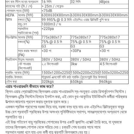
দাগ কম স্টিল মধ্যে অগ্রভাগ
16 পিসি
32 পিসি
48pcs
বাতাসের গতি (মি / সে)
> 25m / সেকেন্ড
গোলমাল স্তর (ডিবি)
<75dB
HEPA
আকার (মিমি)
630X630X80mm
630X630X80mm
630X630X80mm
ফিল্টার
দক্ষতা (%)
99.995% @ 0.3 মিমি এইচপিএ এয়ার ফিল্টারটি খুশি করে
বায়ু বেগ
1000m3 / ঘঃ
প্রাথমিক
<220pa
প্রতিরোধের (প্যা)
প্রি-ফিল্টার
আকার (মিমি)
775x380x17
775x380x17
775x380x17
দক্ষতা(%)
75% @ 0.5 মি
75% @ 0.5 মি
75% @ 0.5 মি
G3
G3
G3
সহ্য করার ক্ষমতা
<30 পা
<30Pa
<30 পা
(PA)
স্থিতিমাপ
বিদ্যুৎ সরবরাহ
380V / 50Hz
380V / 50Hz
380V / 50Hz
নেট পাওয়ার
২.৫ কিলোওয়াট
3kw
4.5 কিলোওয়াট
(কিলোওয়াট)
প্যাকিং আকার (মিমি)
1500x1200x2250
1500x2200x2250
1500x3200x2250
প্যাকিং উপাদান
স্ট্যান্ডার্ড এক্সপোর্ট পলি কাঠ প্যাকিং (ফুমেগ্যান্ট ফ্রি উপাদান)
তৌল করা
320kgs
650kgs
960kgs
এয়ার শাওয়ারগুলি কীভাবে কাজ করে?
ক্লিন এয়ার প্রোডাক্টসের ক্লিনরুম এয়ার শাওয়ারগুলি স্ব-সংযুক্ত এয়ার রিসার্কুলেশন সিস্টেম।
ক্লিনরুম এন্ট্রি সিস্টেম হিসাবে ইনস্টল করা, এই ফোন বুথ-আকৃতির ইউনিটগুলি কর্মীরা পরিষ্কার
উত্পাদন জায়গায় প্রবেশ করায় দূষণকে হ্রাস করে।
একজন শ্রমিক প্রবেশের দরজা দিয়ে যায়, দরজা বন্ধ হয়ে যায় এবং এইচপিএ ফিল্টারযুক্ত বায়ুর
উচ্চ বেগ প্রবাহটি শ্রমিকের উপর অসংখ্য সুনির্দিষ্টভাবে স্থাপন, সামঞ্জস্যযোগ্য অগ্রভাগ থেকে
প্রসারিত হয়।
এই উচ্চ গতিবেগ বায়ু শ্রমিকের পোশাকের উপর একটি ফ্ল্যাপিং এফেক্ট তৈরি করে, যা দূষককে
তাদের ক্লিনরুম পোশাক থেকে সরিয়ে দেয়। চক্রটি শেষ হওয়ার সাথে সাথে
প্রস্থান দরজা খুলে যায় এবং কর্মী বায়ু ঝরনাটি ক্লিনরুমে বের হয়।