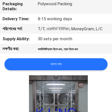
Packaging
Polywood Packing
নিয়ন্ত্রণ
Details:
Delivery Time:
8-15 working days
আমাদের
পরিশোধের শর্ত:
T/T, ওয়েস্টার্ন ইউনিয়ন, MoneyGram, L/C
সাথে
যোগাযোগ
Supply Ability:
30 sets per month
লক্ষণীয় করা:
,
ফার্মাসিউটিক্যাল ক্লিন রুম
ল্যাব ক্লিন রুম
খবর
ভালো দাম
মামলা
সাইট
ম্যাপ