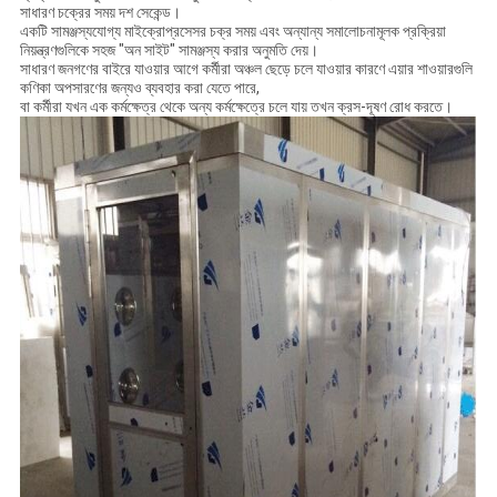
সাধারণ চক্রের সময় দশ সেকেন্ড।
একটি সামঞ্জস্যযোগ্য মাইক্রোপ্রসেসর চক্র সময় এবং অন্যান্য সমালোচনামূলক প্রক্রিয়া
নিয়ন্ত্রণগুলিকে সহজ "অন সাইট" সামঞ্জস্য করার অনুমতি দেয়।
সাধারণ জনগণের বাইরে যাওয়ার আগে কর্মীরা অঞ্চল ছেড়ে চলে যাওয়ার কারণে এয়ার শাওয়ারগুলি
কণিকা অপসারণের জন্যও ব্যবহার করা যেতে পারে,
বা কর্মীরা যখন এক কর্মক্ষেত্র থেকে অন্য কর্মক্ষেত্রে চলে যায় তখন ক্রস-দূষণ রোধ করতে।