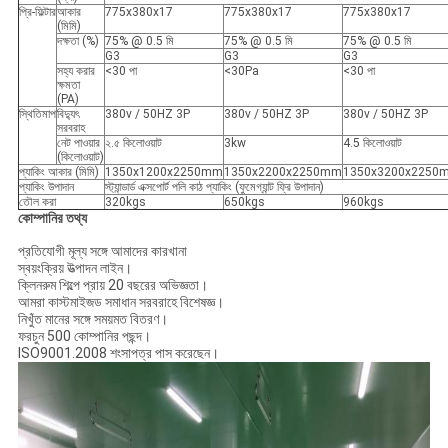
প্রি-ফিল্টার
আকার
775x380x17
775x380x17
775x380x17
(মিমি)
দক্ষতা (%)
75% @ 0.5 মি
75% @ 0.5 মি
75% @ 0.5 মি
G3
G3
G3
সহ্য করার
<30 পা
<30Pa
<30 পা
ক্ষমতা
(PA)
স্থিতিমাপ
বিদ্যুৎ
380v / 50HZ 3P
380v / 50HZ 3P
380v / 50HZ 3P
সরবরাহ
নেট পাওয়ার
২.৫ কিলোওয়াট
3kw
4.5 কিলোওয়াট
(কিলোওয়াট)
প্যাকিং আকার (মিমি)
1350x1200x2250mm
1350x2200x2250mm
1350x3200x2250
প্যাকিং উপাদান
স্ট্যান্ডার্ড এক্সপোর্ট পলি কাঠ প্যাকিং (ফুমেগ্যান্ট ফ্রি উপাদান)
তৌল করা
320kgs
650kgs
960kgs
কোম্পানির তথ্য
প্রতিযোগী মূল্য সঙ্গে আমাদের কারখানা
স্বয়ংক্রিয় উত্পাদন লাইন।
ক্লিনরুম শিল্পে প্রায় 20 বছরের অভিজ্ঞতা।
আমরা কাস্টমাইজড সমাধান সরবরাহে বিশেষজ্ঞ।
নিখুঁত মানের সঙ্গে সময়মত বিতরণ।
ফরচুন 500 কোম্পানির পছন্দ।
ISO9001.2008 শংসাপত্র পাস করেছেন।