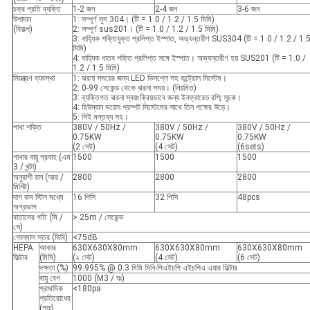
চক্র প্রতি ব্যক্তি
1-2 জন
2-4 জন
3-6 জন
উপাদান
1: সম্পূর্ণ সুস 304। (টি = 1.0 / 1.2 / 1.5 মিমি)
(বিকল্প)
2: সম্পূর্ণ sus201। (টি = 1.0 / 1.2 / 1.5 মিমি)
3: বাহ্যিক শক্তিযুক্ত প্রলিপ্ত ইস্পাত, অভ্যন্তরীণ SUS304 (টি = 1.0 / 1.2 / 1.
মিমি)
4: বাহ্যিক ধাতব শক্তি প্রলিপ্ত সঙ্গে ইস্পাত। অভ্যন্তরীণ হয় SUS201 (টি = 1.0 /
1.2 / 1.5 মিমি)
নিয়ন্ত্রণ ব্যবস্থা
1: ঝরনা সময়ের জন্য LED ডিসপ্লে সহ কন্ট্রোল সিস্টেম।
2: 0-99 সেকেন্ড থেকে ঝরনা সময়। (নিয়মিত)
3: ব্যক্তিগত ঝরনা স্বয়ংক্রিয়ভাবে জন্য ইনফ্রারেড রশ্মি সূচক।
4: হিউম্যান ভয়েস প্রম্পট সিস্টেমের সাথে তিন পক্ষের উড়ে।
5: সিই মন্তব্য সহ।
পাখা শক্তি
380V / 50Hz /
380V / 50Hz /
380V / 50Hz /
0.75KW
0.75KW
0.75KW
(2 সেট)
(4 সেট)
(6sets)
পাখার বায়ু প্রবাহ (এম
1500
1500
1500
3 / ঘন্টা)
অনুরাগী রান (আর /
2800
2800
2800
মিনিট)
দাগ কম স্টিল মধ্যে
16 পিসি
32 পিসি
48pcs
অগ্রভাগ
বাতাসের গতি (মি /
> 25m / সেকেন্ড
সে)
গোলমাল স্তর (ডিবি)
<75dB
HEPA
আকার
630X630X80mm
630X630X80mm
630X630X80mm
ফিল্টার
(মিমি)
(২ সেট)
(4 সেট)
(6 সেট)
দক্ষতা (%)
99.995% @ 0.3 মিমি মিনি-পিএইচপি এইচপিএ এয়ার ফিল্টার
বায়ু বেগ
1000 (M3 / ঘঃ)
প্রাথমিক
<180pa
প্রতিরোধের
(প্যা)