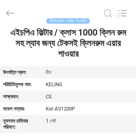
KeLing
Purification
Technology
Company.
All
ক্লিনরুম এয়ার শাওয়ার
Rights
Reserved.
এইচপিএ ফিল্টার / ক্লাস 1000 ক্লিন রুম
বাড়ি
সহ ল্যাব জন্য টেকসই ক্লিনরুম এয়ার
পণ্য
শাওয়ার
আমাদের
উৎপত্তি স্থল:
চীন
সম্বন্ধে
পরিচিতিমুলক নাম:
KELING
সাক্ষ্যদান:
CE
কারখানা
মডেল নম্বার:
Kel-AS1200P
পরিদর্শন
ন্যূনতম চাহিদার
1 সেট
পরিমাণ:
গুণমান