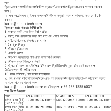
পাবে।
ক্লিন এয়ার পণ্যগুলি উচ্চ কার্যকারিতা স্ট্যান্ডার্ড এবং কাস্টম ক্লিনরুম এয়ার শাওয়ার সরবরাহ
করে।
আপনার প্রয়োজন বায়ু ঝরনার জন্য একটি উক্তি অনুরোধ করুন বা আমাদের সাথে যোগাযোগ
করুন।
karen@haoairtech.com
ক্লিনরুম এয়ার শাওয়ার বৈশিষ্ট্যগুলি
1. টেকসই, ভারী-গেজ স্টিল নির্মাণ আঁকা
2. দ্রুত, দক্ষ পরিষ্কারের জন্য উচ্চ গতি এবং এয়ার ভলিউম
3. মাইক্রোপ্রসেসর নিয়ন্ত্রিত চক্র বার
4. টাচস্ক্রিন নিয়ন্ত্রণ
5. চৌম্বক ইন্টারলকস
6. এলইডি আলো
7. উচ্চ-চাপ সরবরাহের নালীগুলির জন্য স্পর্শ প্যানেল
8. সিলিকনমুক্ত ইউরেথেন সিলান্ট
9. স্ট্যান্ডার্ড-আকারের এইচপিএ ফিল্টার এবং প্রিফিল্টারগুলি শূন্য-ফাঁস, নেতিবাচক চাপ
নির্ভরযোগ্যতা সীলগুলির সাথে
10. সহজ পরিষেবা / রক্ষণাবেক্ষণ অ্যাক্সেস
১১. শিল্পের সেরা কাস্টমাইজেশন বিকল্পগুলি - আপনার কাস্টম প্রয়োজনীয়তাগুলি আলোচনা করতে
আমাদের সাথে যোগাযোগ করুন
karen@haoairtech.com/ হোয়াটসঅ্যাপ: + 86-133 1885 6037
পণ্য বিশেষ উল্লেখ:
মডেল
Kel-AS1300P1
Kel-AS1300P2
Kel-AS1300P3
বাহ্যিক আকার (মিমি)
1300x1000x2180mm
1300x2000x2180mm
1300x3000x2180
(ওয়াট * ডি * এইচ)
কাজের অঞ্চল (মিমি)
800x930x1910mm
800x1930x1910mm
800x2930x1910m
(ওয়াট * ডি * এইচ)