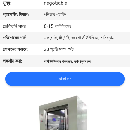
মূল্য:
negotiable
নিয়ন্ত্রণ
প্যাকেজিং বিবরণ:
পলিউড প্যাকিং
আমাদের
ডেলিভারি সময়:
8-15 কার্যদিবসের
সাথে
পরিশোধের শর্ত:
এল / সি, টি / টি, ওয়েস্টার্ন ইউনিয়ন, মানিগ্রাম
যোগাযোগ
যোগানের ক্ষমতা:
30 প্রতি মাসে সেট
লক্ষণীয় করা:
,
ফার্মাসিউটিক্যাল ক্লিন রুম
ল্যাব ক্লিন রুম
খবর
ভালো দাম
মামলা
সাইট
ম্যাপ