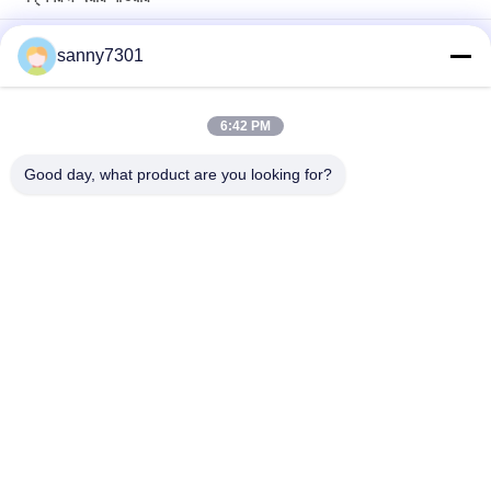
ওয়্যারলেস প্রেস সুইচ 380V 50HZ সহ বৈদ্যুতিক ক্লিনরুম এয়ার শাওয়ার
sanny7301
ক্লিনরুম প্রকল্পের জন্য স্টেইনলেস স্টিল প্লেট মডুলার এয়ার শাওয়ার
6:42 PM
সিই এবং রোএইচএস এয়ার ফ্লো 1300 এম 3 / এইচ সহ অটোমেটেড স্লাইডিং ডোর
ক্লিনরুম এয়ার শাওয়ার
Good day, what product are you looking for?
সব
এয়ার শাওয়ার টানেল
ক্লিনরুম এয়ার শাওয়ার
স্টেইনলেস স্টিল এয়ার 
ক্লিনরুম পাস বক্স
শাওয়ার
এয়ার শাওয়ার পাস বক্স
বুথ বিতরণ
সফটওয়াল ক্লিন রুম
ফ্যান ফিল্টার ইউনিট