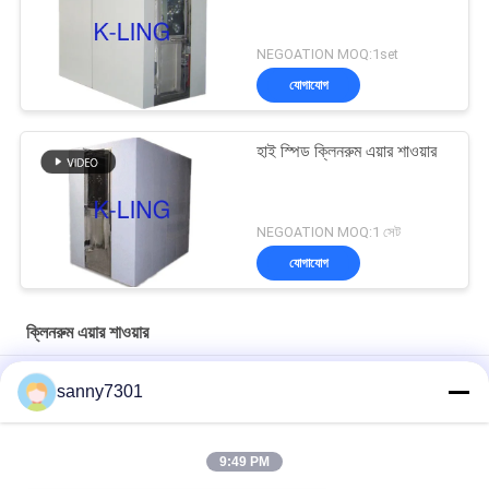
NEGOATION MOQ:1set
যোগাযোগ
হাই স্পিড ক্লিনরুম এয়ার শাওয়ার
NEGOATION MOQ:1 সেট
যোগাযোগ
ক্লিনরুম এয়ার শাওয়ার
ওয়্যারলেস প্রেস সুইচ 380V 50HZ সহ বৈদ্যুতিক ক্লিনরুম এয়ার শাওয়ার
sanny7301
ক্লিনরুম প্রকল্পের জন্য স্টেইনলেস স্টিল প্লেট মডুলার এয়ার শাওয়ার
9:49 PM
সিই এবং রোএইচএস এয়ার ফ্লো 1300 এম 3 / এইচ সহ অটোমেটেড স্লাইডিং ডোর
ক্লিনরুম এয়ার শাওয়ার