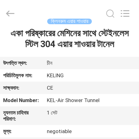
KeLing
Purification
Technology
Company.
All
ক্লিনরুম এয়ার শাওয়ার
Rights
Reserved.
একা পরিষ্কারের মেশিনের সাথে স্টেইনলেস
বাড়ি
স্টিল 304 এয়ার শাওয়ার টানেল
পণ্য
উৎপত্তি স্থল:
চীন
আমাদের
পরিচিতিমুলক নাম:
KELING
সম্বন্ধে
সাক্ষ্যদান:
CE
Model Number:
KEL-Air Shower Tunnel
কারখানা
ন্যূনতম চাহিদার
1 সেট
পরিদর্শন
পরিমাণ:
মূল্য:
negotiable
গুণমান