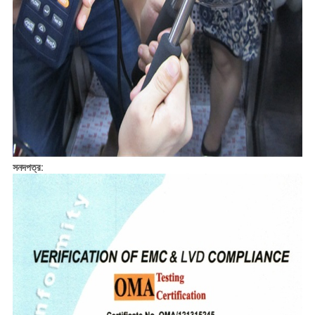
সনদপত্র: