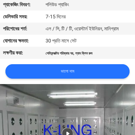
প্যাকেজিং বিবরণ:
পলিউড প্যাকিং
নিয়ন্ত্রণ
ডেলিভারি সময়:
7-15 দিনের
আমাদের
পরিশোধের শর্ত:
এল / সি, টি / টি, ওয়েস্টার্ন ইউনিয়ন, মানিগ্রাম
সাথে
যোগানের ক্ষমতা:
30 প্রতি মাসে সেট
যোগাযোগ
লক্ষণীয় করা:
,
সেমিকন্ডাক্টর পরিষ্কার ঘর
ল্যাব ক্লিন রুম
খবর
ভালো দাম
মামলা
সাইট
ম্যাপ