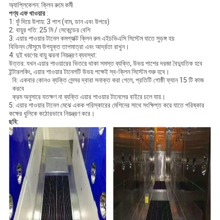
অ্যাপ্লিকেশন: ক্লিন রুমে কর্মী
পণ্য
এফ
খাওয়ার
:
1: ফুঁ দিয়ে উপায়: 3 পাশ (বাম, ডান এবং উপরে)
2: বায়ুর গতি: 25 মি / সেকেন্ডের বেশি
3: এয়ার শাওয়ার টানেল কমপ্যাক্ট ক্লিন রুম এইচভিএসি সিস্টেম যাতে সুড়ঙ্গ হয়
বিভিন্ন মৌসুমে উপযুক্ত তাপমাত্রা এবং আর্দ্রতা রাখুন।
4: দুই ধরণের বায়ু ঝরনা নিয়ন্ত্রণ ব্যবস্থা:
উত্তর: যখন এয়ার শাওয়ারের ভিতরে থাকা সমস্ত ব্যক্তি, উভয় পাশের দরজা বৈদ্যুতিক হবে
ইন্টারলকিং, এয়ার শাওয়ার টানেলটি উভয় পক্ষেই স্ব-ক্লিন সিস্টেম শুরু হবে।
বি: একবার কোনও ব্যক্তি সেন্সর দ্বারা সনাক্ত করা গেলে, প্রতিটি গোষ্ঠী ফ্যান 15 টি কাজ
করবে
ক্রম অনুসারে যতক্ষণ না ব্যক্তি এয়ার শাওয়ার টানেলের বাইরে চলে যায়।
5: এয়ার শাওয়ার টানেল মেঝে একক পরিস্কারের মেশিনের সাথে সংক্ষিপ্ত করে যাতে পরিষ্কার
কক্ষের ধুলিকে কঠোরভাবে নিয়ন্ত্রণ করে।
ছবি: