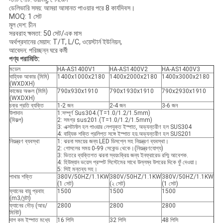
ডেলিভারি সময়: আমরা আমানত পাওয়ার পরে 8 কার্যদিবস।
MOQ: 1 সেট
মূল দেশ: চীন
সরবরাহ ক্ষমতা: 50 সেট/এক মাস
অর্থপ্রদানের মেয়াদ: T/T, L/C, ওয়েস্টার্ন ইউনিয়ন,
আবেদন: পরিচ্ছন্ন ঘরে কর্মী
পণ্য পরামিতি:
মডেল
HA-AS1400V1
HA-AS1400V2
HA-AS1400V3
বাহ্যিক আকার (মিমি)
1400x1000x2180
1400x2000x2180
1400x3000x2180
(WXDXH)
কাজের অঞ্চল (মিমি)
790x930x1910
790x1930x1910
790x2930x1910
(WXDXH)
চক্র প্রতি ব্যক্তি
1-2 জন
2-4 জন
3-6 জন
উপাদান
1:সম্পূর্ণ Sus304.(T=1.0/1.2/1.5mm)
(বিকল্প)
2: সমগ্র sus201.(T=1.0/1.2/1.5mm)
3: এক্সটার্নাল হল পাওয়ার লেপযুক্ত ইস্পাত, অভ্যন্তরীণ হল SUS304
4: বাহ্যিক শক্তি প্রলিপ্ত সঙ্গে ইস্পাত হয়.অভ্যন্তরীণ হল SUS201
নিয়ন্ত্রণ ব্যবস্থা
1: ঝরনা সময়ের জন্য LED ডিসপ্লে সহ নিয়ন্ত্রণ ব্যবস্থা।
2: গোসলের সময় 0-99 সেকেন্ড থেকে।(নিয়ন্ত্রণযোগ্য)
3: ভিতরে ব্যক্তিগত ঝরনা স্বয়ংক্রিয় জন্য ইনফ্রারেড রশ্মি আবেশক.
4: হিউম্যান ভয়েস প্রম্পট সিস্টেমের সাথে উল্লম্ব উপরের দিকে ফুঁ দেওয়া।
5: সিই মন্তব্য সহ।
পাখার শক্তি
380V/50HZ/1.1KW
380V/50HZ/1.1KW
380V/50HZ/1.1KW
(1 সেট)
(২ সেট)
(1 সেট)
ফ্যানের বায়ু প্রবাহ
1500
1500
1500
(m3/ঘন্টা)
ফ্যানের দৌড় (আর/
2800
2800
2800
মিনিট)
দাগ কম ইস্পাত মধ্যে
16 পিসি
32 পিসি
48 পিসি