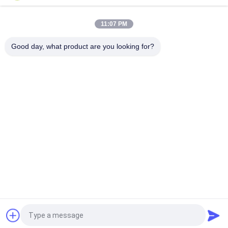
ক্লিনরুম প্রকল্পের জন্য স্টেইনলেস স্টিল প্লেট মডুলার এয়ার শাওয়ার
11:07 PM
সিই এবং রোএইচএস এয়ার ফ্লো 1300 এম 3 / এইচ সহ অটোমেটেড স্লাইডিং ডোর
ক্লিনরুম এয়ার শাওয়ার
Good day, what product are you looking for?
সব
এয়ার শাওয়ার টানেল
ক্লিনরুম এয়ার শাওয়ার
স্টেইনলেস স্টিল এয়ার 
ক্লিনরুম পাস বক্স
শাওয়ার
এয়ার শাওয়ার পাস বক্স
বুথ বিতরণ
সফটওয়াল ক্লিন রুম
ফ্যান ফিল্টার ইউনিট
উদ্ধৃতির জন্য আবেদন