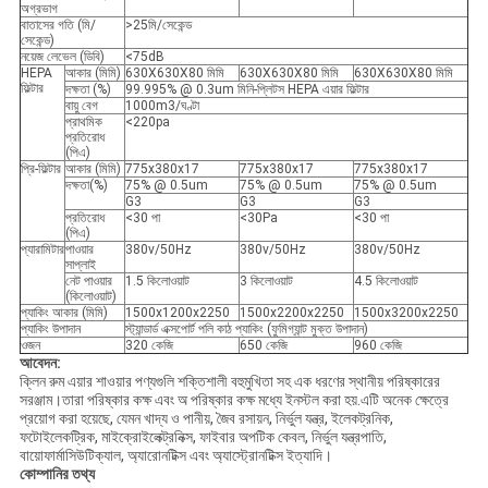
অগ্রভাগ
বাতাসের গতি (মি/
>25মি/সেকেন্ড
সেকেন্ড)
নয়েজ লেভেল (ডিবি)
<75dB
HEPA
আকার (মিমি)
630X630X80 মিমি
630X630X80 মিমি
630X630X80 মিমি
ফিল্টার
দক্ষতা (%)
99.995% @ 0.3um মিনি-প্লিটস HEPA এয়ার ফিল্টার
বায়ু বেগ
1000m3/ঘণ্টা
প্রাথমিক
<220pa
প্রতিরোধ
(পিএ)
প্রি-ফিল্টার
আকার (মিমি)
775x380x17
775x380x17
775x380x17
দক্ষতা(%)
75% @ 0.5um
75% @ 0.5um
75% @ 0.5um
G3
G3
G3
প্রতিরোধ
<30 পা
<30Pa
<30 পা
(পিএ)
প্যারামিটার
পাওয়ার
380v/50Hz
380v/50Hz
380v/50Hz
সাপ্লাই
নেট পাওয়ার
1.5 কিলোওয়াট
3 কিলোওয়াট
4.5 কিলোওয়াট
(কিলোওয়াট)
প্যাকিং আকার (মিমি)
1500x1200x2250
1500x2200x2250
1500x3200x2250
প্যাকিং উপাদান
স্ট্যান্ডার্ড এক্সপোর্ট পলি কাঠ প্যাকিং (ফুমিগ্যান্ট মুক্ত উপাদান)
ওজন
320 কেজি
650 কেজি
960 কেজি
আবেদন
:
ক্লিন রুম এয়ার শাওয়ার পণ্যগুলি শক্তিশালী বহুমুখিতা সহ এক ধরণের স্থানীয় পরিষ্কারের
সরঞ্জাম।তারা পরিষ্কার কক্ষ এবং অ পরিষ্কার কক্ষ মধ্যে ইনস্টল করা হয়.এটি অনেক ক্ষেত্রে
প্রয়োগ করা হয়েছে, যেমন খাদ্য ও পানীয়, জৈব রসায়ন, নির্ভুল যন্ত্র, ইলেকট্রনিক,
ফটোইলেকট্রিক, মাইক্রোইলেক্ট্রনিক্স, ফাইবার অপটিক কেবল, নির্ভুল যন্ত্রপাতি,
বায়োফার্মাসিউটিক্যাল, অ্যারোনটিক্স এবং অ্যাস্ট্রোনটিক্স ইত্যাদি।
কোম্পানির তথ্য