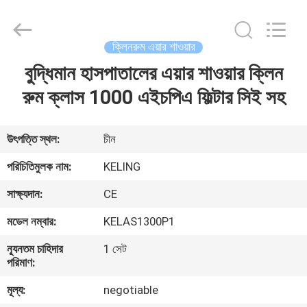
KeLing
Purification
Technology
Company.
All
ক্লিনরুম এয়ার শাওয়ার
Rights
Reserved.
বুদ্ধিমান হাসপাতালের এয়ার শাওয়ার ক্লিন
বাড়ি
রুম ক্লাস 1000 এইচপিএ ফিল্টার সিই সহ
পণ্য
উৎপত্তি স্থল:
চীন
আমাদের
পরিচিতিমুলক নাম:
KELING
সম্বন্ধে
সাক্ষ্যদান:
CE
মডেল নম্বার:
KELAS1300P1
কারখানা
ন্যূনতম চাহিদার
1 সেট
পরিদর্শন
পরিমাণ:
মূল্য:
negotiable
গুণমান