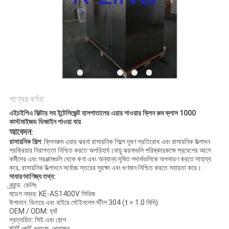
গোপনীয়তা
নীতি
পণ্যের বর্ণনা
এইচইপিএ ফিল্টার সহ ইন্টেলিজেন্ট হাসপাতালের এয়ার শাওয়ার ক্লিন রুম ক্লাস 1000
কাস্টমাইজড ডিজাইন পাওয়া যায়
আবেদন
:
রাসায়নিক শিল্প
: ক্লিনরুম এয়ার ঝরনা রাসায়নিক শিল্পে দূষণ প্রতিরোধ এবং রাসায়নিক উত্পাদন
প্রক্রিয়ার নিরাপত্তা নিশ্চিত করতে অপরিহার্য।বায়ু ঝরনাগুলি পরিষ্কারকক্ষে প্রবেশের আগে
কর্মীদের এবং সরঞ্জামগুলি থেকে কণা এবং অন্যান্য দূষিত পদার্থগুলিকে অপসারণ করতে সাহায্য
করে, রাসায়নিক উত্পাদনে সর্বোচ্চ স্তরের সুরক্ষা এবং গুণমান নিশ্চিত করতে সহায়তা করে।
সাধারণ
বাণিজ্য তথ্য:
ব্র্যান্ড: কেলিং
মডেল নম্বর: KE-AS1400V সিরিজ
উপাদান: ভিতরে এবং বাইরে স্টেইনলেস স্টীল 304 (t = 1.0 মিমি)
OEM / ODM: হ্যাঁ
প্রত্যয়িত: সিই এবং রোশ
স্টার্ট পোর্ট: গুয়াংজু, শেনজেন