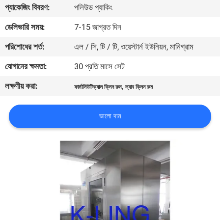
প্যাকেজিং বিবরণ:
পলিউড প্যাকিং
নিয়ন্ত্রণ
ডেলিভারি সময়:
7-15 জাগ্রত দিন
আমাদের
পরিশোধের শর্ত:
এল / সি, টি / টি, ওয়েস্টার্ন ইউনিয়ন, মানিগ্রাম
সাথে
যোগানের ক্ষমতা:
30 প্রতি মাসে সেট
যোগাযোগ
লক্ষণীয় করা:
,
ফার্মাসিউটিক্যাল ক্লিন রুম
ল্যাব ক্লিন রুম
খবর
ভালো দাম
মামলা
সাইট
ম্যাপ