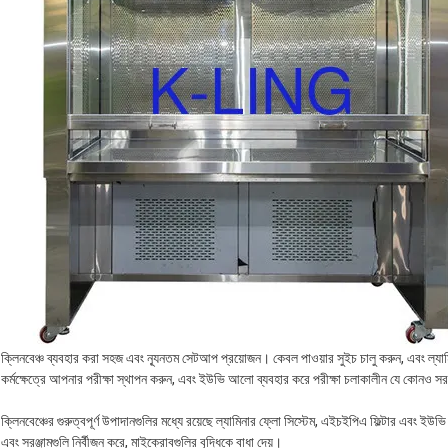
ক্লিনবেঞ্চ ব্যবহার করা সহজ এবং ন্যূনতম সেটআপ প্রয়োজন। কেবল পাওয়ার সুইচ চালু করুন, এবং ল্যামিন
কর্মক্ষেত্রে আপনার পরীক্ষা স্থাপন করুন, এবং ইউভি আলো ব্যবহার করে পরীক্ষা চলাকালীন যে কোনও সরঞ্জ
ক্লিনবেঞ্চের গুরুত্বপূর্ণ উপাদানগুলির মধ্যে রয়েছে ল্যামিনার ফ্লো সিস্টেম, এইচইপিএ ফিল্টার এবং
এবং সরঞ্জামগুলি নির্বীজন করে, মাইক্রোবগুলির বৃদ্ধিকে বাধা দেয়।