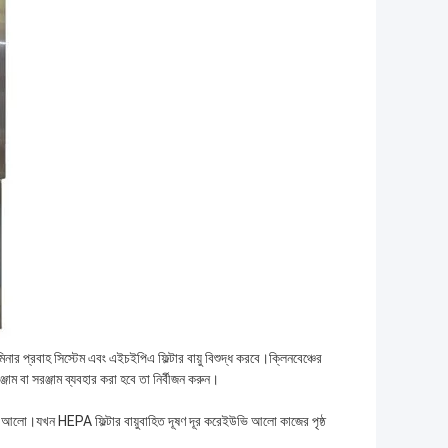
ার প্রবাহ সিস্টেম এবং এইচইপিএ ফিল্টার বায়ু বিশুদ্ধ করবে।ক্লিনবেঞ্চের
াম বা সরঞ্জাম ব্যবহার করা হবে তা নির্বীজন করুন।
 ইউভি আলো।যখন HEPA ফিল্টার বায়ুবাহিত দূষণ দূর করেইউভি আলো কাজের পৃষ্ঠ