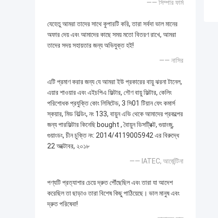
—— সিম্পার ফার্ম
যেহেতু আমরা তাদের সাথে কুপারটি করি, তারা সর্বদা ভাল মানের
অফার দেয় এবং আমাদের কাছে সময় মতো বিতরণ রাখে, আমরা
তাদের সদয় সহায়তার জন্য অভিযুক্ত হই!
—— নাসির
এটি প্রমাণ করার জন্য যে আমরা ইউ প্রকারের বায়ু ঝরনা টানেল,
এয়ার শাওয়ার এবং এইচপিএ ফিল্টার, গৌণ বায়ু ফিল্টার, কেলিং
পরিশোধক প্রযুক্তি কোং লিমিটেড, 3 সি01 টিয়ান ফেং কমার্স
স্কয়ার, মিড বিল্ডিং, নং 133, বায়ুন এভি থেকে আমাদের প্রকল্পের
জন্য পারফিল্টার কিনেছি bought , বৈায়ুন ডিসট্রিক্ট, গুয়াংজু,
গুয়াংডং, চীন চুক্তি নং: 2014/4119005942 এর বিরুদ্ধে
22 অক্টোবর, ২০১৮
—— IATEC, আর্জেন্টিনা
পণ্যটি প্রত্যাশার চেয়ে দ্রুত পৌঁছেছিল এবং তারা যা আদেশ
করেছিল তা ছাড়াও তারা বিশেষ কিছু পাঠিয়েছে। ভাল মানুষ এবং
দ্রুত পরিষেবা!