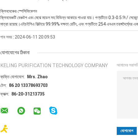
ক্লিনবেঞ্চের স্পেসিফিকেশন
ক্লিনবেঞ্চটি বেঞ্চটপ এবং মেঝে মডেল সহ বিভিন্ন আকারে পাওয়া যায়। পণ্যটিতে 0.3-0.5 মি / সেকেন্ড
মাত্রা রয়েছে।এইচইপিএ ফিল্টারে 99.99% দক্ষতা রেটিং, এবং পণ্যটিতে 254 এনএম তরঙ্গদৈর্ঘ্যের
পাব সময় : 2024-06-11 20:09:53
যোগাযোগের ঠিকানা
KELING PURIFICATION TECHNOLOGY COMPANY
আমাদের সরাসর
ব্যক্তি যোগাযোগ:
Mrs. Zhao
টেল:
86 20 13378693703
ফ্যাক্স:
86-20-31213735