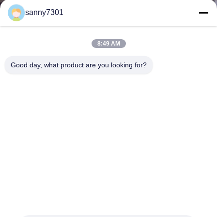
নিয়ন্ত্রণ
sanny7301
আমাদের
8:49 AM
সাথে
Good day, what product are you looking for?
যোগাযোগ
খবর
মামলা
সাইট
ম্যাপ
ওয়াকিং ইন্ডাকশন কন্ট্রোল সিস্টেম সহ কাস্টম টানেল থ্রি সাইড ব্লোনিং এয়ার শাওয়ার
রুম