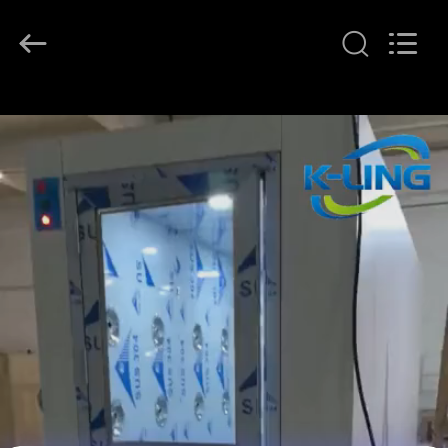
KeLing
Purification
Technology
Company.
All
Rights
Reserved.
বাড়ি
পণ্য
আমাদের
সম্বন্ধে
কারখানা
পরিদর্শন
গুণমান