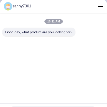
নিয়ন্ত্রণ
sanny7301
আমাদের
10:11 AM
সাথে
Good day, what product are you looking for?
যোগাযোগ
খবর
মামলা
সাইট
ম্যাপ
স্টেইনলেস স্টিল ক্লিনরুম পাস বক্স ক্লিন রুম ইলেকট্রিক ইন্টার লকার 110V /
50HZ