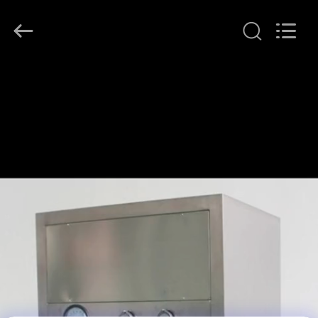
KeLing
Purification
Technology
Company.
All
Rights
Reserved.
বাড়ি
পণ্য
আমাদের
সম্বন্ধে
কারখানা
পরিদর্শন
গুণমান