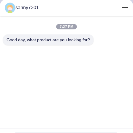
নিয়ন্ত্রণ
sanny7301
আমাদের
7:27 PM
সাথে
Good day, what product are you looking for?
যোগাযোগ
খবর
মামলা
সাইট
ম্যাপ
ডাবল পার্সোন অ্যাডজাস্টেবল স্টেইনলেস স্টিল এয়ার শাওয়ার চেম্বার থ্রি সাইড ব্লো