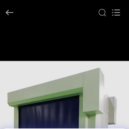
KeLing
Purification
Technology
Company.
All
Rights
Reserved.
বাড়ি
পণ্য
আমাদের
সম্বন্ধে
কারখানা
পরিদর্শন
গুণমান