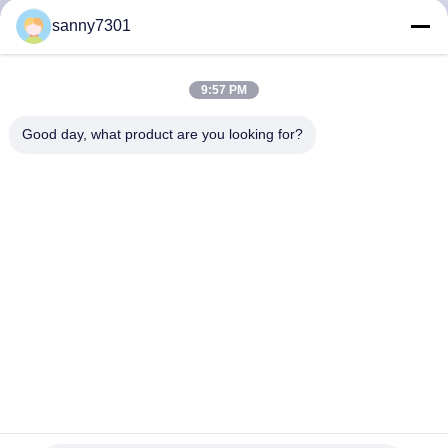
নিয়ন্ত্রণ
sanny7301
আমাদের
9:57 PM
সাথে
Good day, what product are you looking for?
যোগাযোগ
খবর
মামলা
সাইট
ম্যাপ
মাইক্রো বৈদ্যুতিন ক্লিনরুম পাস বক্স ল্যাবরেটরি ক্লিন রুম পাস থ্রু বক্স