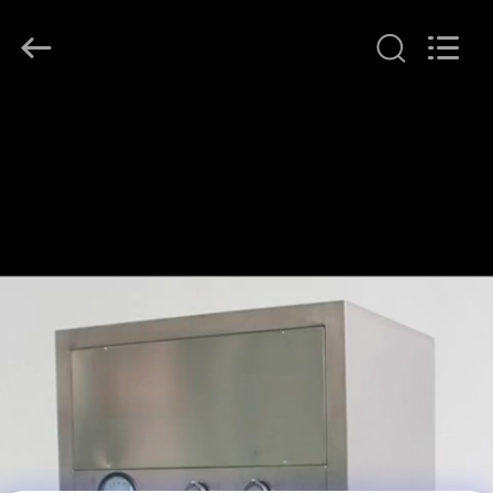
KeLing
Purification
Technology
Company.
All
Rights
Reserved.
বাড়ি
পণ্য
আমাদের
সম্বন্ধে
কারখানা
পরিদর্শন
গুণমান