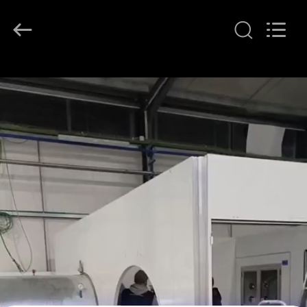
KeLing
Purification
Technology
Company.
All
Rights
Reserved.
বাড়ি
পণ্য
আমাদের
সম্বন্ধে
কারখানা
পরিদর্শন
গুণমান