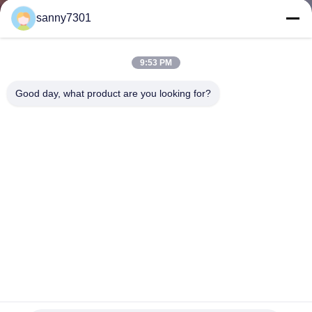
নিয়ন্ত্রণ
sanny7301
আমাদের
9:53 PM
সাথে
Good day, what product are you looking for?
যোগাযোগ
খবর
মামলা
সাইট
ম্যাপ
নেতিবাচক চাপ লামিনার ফ্লো পাউডার বিতরণ এবং স্যাম্পলিং বুথ <65 ডিবি নয়েজ