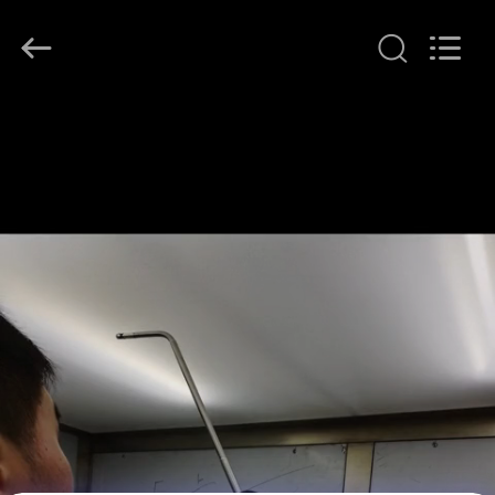
KeLing
Purification
Technology
Company.
All
Rights
Reserved.
বাড়ি
পণ্য
আমাদের
সম্বন্ধে
কারখানা
পরিদর্শন
গুণমান